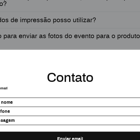
do?
os de impressão posso utilizar?
 para enviar as fotos do evento para o produto
nvidado recebe a foto?
Contato
o as fotos em uma TV ou telão durante o even
email
ite de fotos por evento?
 nome
em vídeo, boomerang ou GIF?
efone
s
nsagem
em iPhone e iPad?
Enviar email