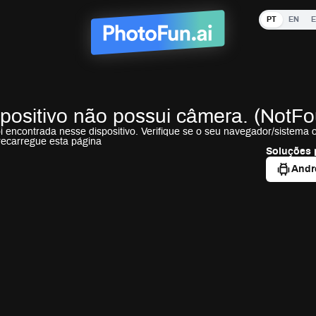
PT
EN
E
spositivo não possui câmera.
(
NotFo
 encontrada nesse dispositivo. Verifique se o seu navegador/sistema 
 recarregue esta página
Soluções p
Andr