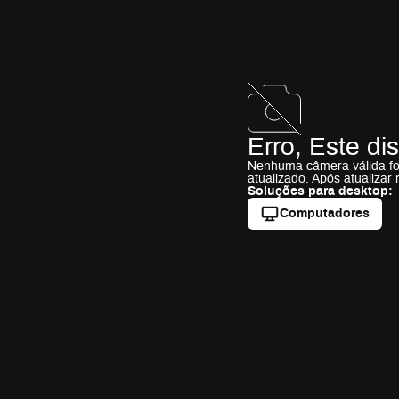
Erro,
Este di
Nenhuma câmera válida foi
atualizado. Após atualizar
Soluções para desktop:
Computadores