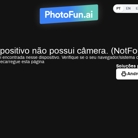
PT
EN
E
spositivo não possui câmera.
(
NotFo
 encontrada nesse dispositivo. Verifique se o seu navegador/sistema 
 recarregue esta página
Soluções p
Andr